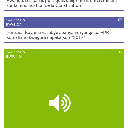
Rwanda: Les partis politiques s’expriment différemment
sur la modification de la Constitution
16/06/2015
RWANDA
Perezida Kagame yasabye abanyamuryango ba FPR
kurushaho kwagura impaka kuri “2017”
16/06/2015
BURUNDI