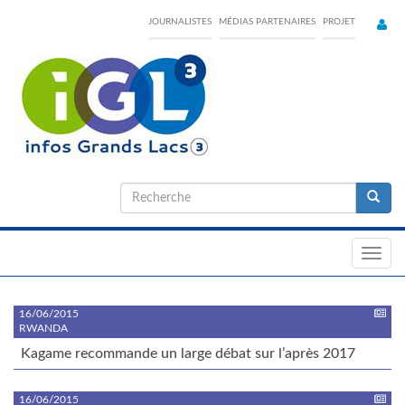
Skip
JOURNALISTES
MÉDIAS PARTENAIRES
PROJET
to
main
content
Formulaire
de
Recherche
recherche
Toggl
navig
16/06/2015
RWANDA
Kagame recommande un large débat sur l’après 2017
16/06/2015