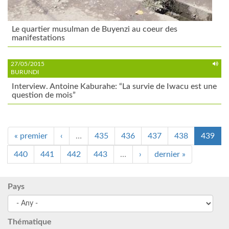
Le quartier musulman de Buyenzi au coeur des
manifestations
27/05/2015
BURUNDI
Interview. Antoine Kaburahe: “La survie de Iwacu est une
question de mois”
« premier
‹
…
435
436
437
438
439
440
441
442
443
…
›
dernier »
Pays
Thématique