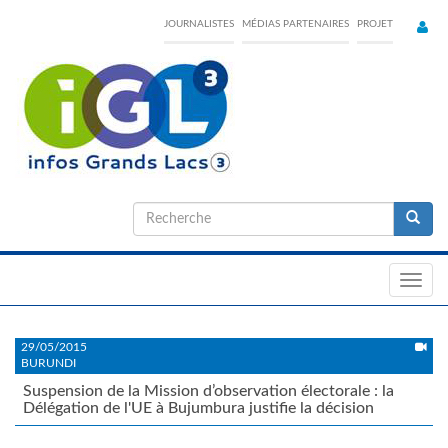
Skip
JOURNALISTES
MÉDIAS PARTENAIRES
PROJET
to
main
content
Formulaire
de
Recherche
recherche
Toggl
navig
29/05/2015
BURUNDI
Suspension de la Mission d’observation électorale : la
Délégation de l'UE à Bujumbura justifie la décision