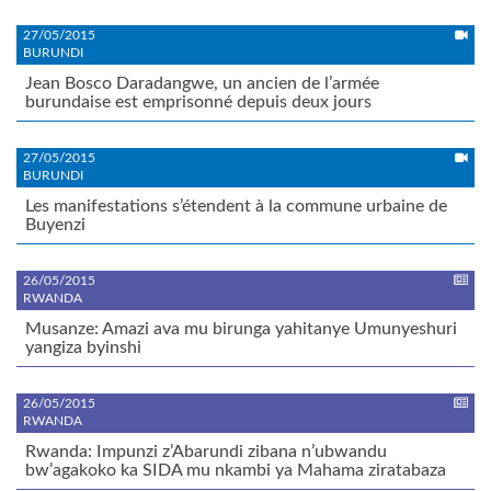
27/05/2015
BURUNDI
Jean Bosco Daradangwe, un ancien de l’armée
burundaise est emprisonné depuis deux jours
27/05/2015
BURUNDI
Les manifestations s’étendent à la commune urbaine de
Buyenzi
26/05/2015
RWANDA
Musanze: Amazi ava mu birunga yahitanye Umunyeshuri
yangiza byinshi
26/05/2015
RWANDA
Rwanda: Impunzi z’Abarundi zibana n’ubwandu
bw’agakoko ka SIDA mu nkambi ya Mahama ziratabaza