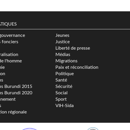
TIQUES
gouvernance
Jeunes
s fonciers
Justice
Liberté de presse
alisation
Médias
de l'homme
Migrations
ie
Paix et réconciliation
ion
Politique
ns
Santé
ns Burundi 2015
Sécurité
ns Burundi 2020
Social
nnement
Sport
s
VIH-Sida
tion régionale