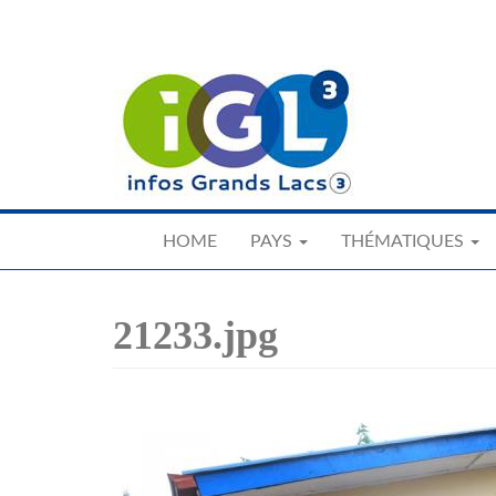
Skip
to
main
content
HOME
PAYS
THÉMATIQUES
21233.jpg