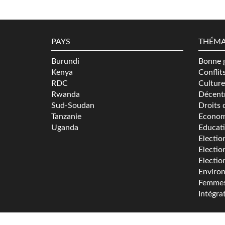
PAYS
THÉMA
Burundi
Bonne 
Kenya
Conflit
RDC
Culture
Rwanda
Décentr
Sud-Soudan
Droits 
Tanzanie
Econom
Uganda
Educat
Electio
Electio
Electio
Enviro
Femme
Intégra