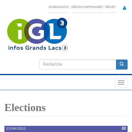
Skip
JOURNALISTES
MÉDIAS PARTENAIRES
PROJET
to
main
content
Formulaire
de
Recherche
recherche
Toggl
navig
Elections
23/04/2022