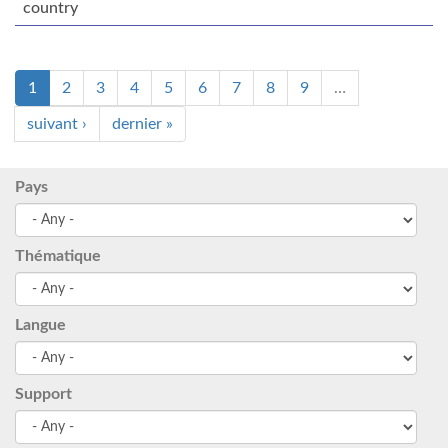
country
1
2
3
4
5
6
7
8
9
…
suivant ›
dernier »
Pays
Thématique
Langue
Support