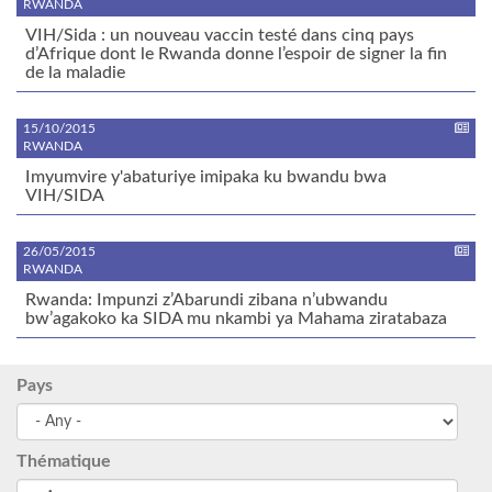
RWANDA
VIH/Sida : un nouveau vaccin testé dans cinq pays
d’Afrique dont le Rwanda donne l’espoir de signer la fin
de la maladie
15/10/2015
RWANDA
Imyumvire y'abaturiye imipaka ku bwandu bwa
VIH/SIDA
26/05/2015
RWANDA
Rwanda: Impunzi z’Abarundi zibana n’ubwandu
bw’agakoko ka SIDA mu nkambi ya Mahama ziratabaza
Pays
Thématique