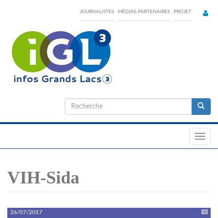
Skip
JOURNALISTES
MÉDIAS PARTENAIRES
PROJET
to
main
content
Formulaire
de
Recherche
recherche
Toggl
navig
VIH-Sida
26/07/2017