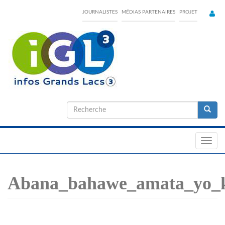
Skip
JOURNALISTES
MÉDIAS PARTENAIRES
PROJET
to
main
content
Formulaire
de
Recherche
recherche
Toggl
navig
Abana_bahawe_amata_yo_