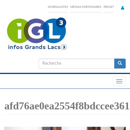
Skip
JOURNALISTES
MÉDIAS PARTENAIRES
PROJET
to
main
content
Formulaire
de
Recherche
recherche
Toggl
navig
afd76ae0ea2554f8bdccee361