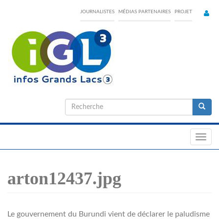
Skip
JOURNALISTES
MÉDIAS PARTENAIRES
PROJET
to
main
content
Formulaire
de
Recherche
recherche
Toggl
navig
arton12437.jpg
Le gouvernement du Burundi vient de déclarer le paludisme