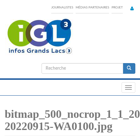
Skip
JOURNALISTES
MÉDIAS PARTENAIRES
PROJET
to
main
content
Formulaire
de
Recherche
recherche
Toggl
navig
bitmap_500_nocrop_1_1_2
20220915-WA0100.jpg