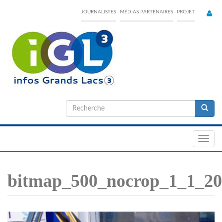
Skip
JOURNALISTES
MÉDIAS PARTENAIRES
PROJET
to
main
content
Formulaire
de
Recherche
recherche
Toggl
navig
bitmap_500_nocrop_1_1_2