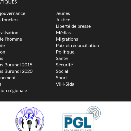
TIQUES
gouvernance
Jeunes
s fonciers
Justice
Liberté de presse
alisation
Médias
de l'homme
Migrations
ie
Paix et réconciliation
ion
Politique
ns
Santé
ns Burundi 2015
Sécurité
ns Burundi 2020
Social
nnement
Sport
s
VIH-Sida
tion régionale