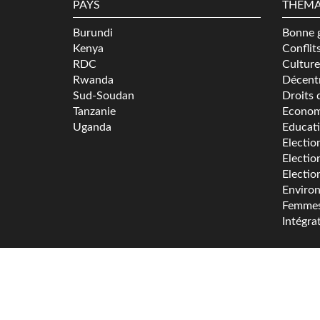
PAYS
THÉMA
Burundi
Bonne 
Kenya
Conflit
RDC
Culture
Rwanda
Décentr
Sud-Soudan
Droits 
Tanzanie
Econom
Uganda
Educat
Electio
Electio
Electio
Enviro
Femme
Intégra