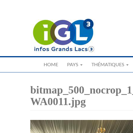
Skip
to
main
content
HOME
PAYS
THÉMATIQUES
bitmap_500_nocrop_1
WA0011.jpg