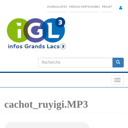
Skip
JOURNALISTES
MÉDIAS PARTENAIRES
PROJET
to
main
content
Formulaire
de
Recherche
recherche
Toggl
navig
cachot_ruyigi.MP3