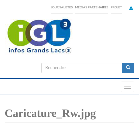
Skip
JOURNALISTES
MÉDIAS PARTENAIRES
PROJET
to
main
content
Formulaire
de
Recherche
recherche
Toggl
navig
Caricature_Rw.jpg