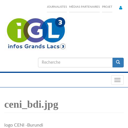
Skip
JOURNALISTES
MÉDIAS PARTENAIRES
PROJET
to
main
content
Formulaire
de
Recherche
recherche
Toggl
navig
ceni_bdi.jpg
logo CENI -Burundi