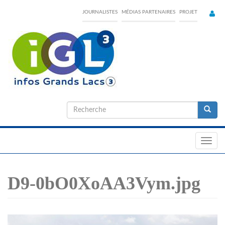
Skip
JOURNALISTES
MÉDIAS PARTENAIRES
PROJET
to
main
content
Formulaire
de
Recherche
recherche
Toggl
navig
D9-0bO0XoAA3Vym.jpg