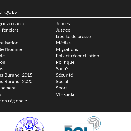
TIQUES
gouvernance
Jeunes
s fonciers
Justice
Liberté de presse
alisation
Médias
de l'homme
Migrations
ie
Paix et réconciliation
ion
Politique
ns
Santé
ns Burundi 2015
Sécurité
ns Burundi 2020
Social
nnement
Sport
s
VIH-Sida
tion régionale