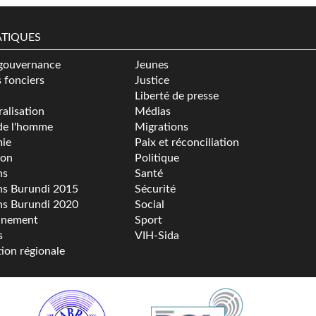
TIQUES
gouvernance
Jeunes
s fonciers
Justice
Liberté de presse
alisation
Médias
de l'homme
Migrations
ie
Paix et réconciliation
ion
Politique
ns
Santé
ns Burundi 2015
Sécurité
ns Burundi 2020
Social
nnement
Sport
s
VIH-Sida
tion régionale