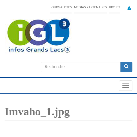
Skip
JOURNALISTES
MÉDIAS PARTENAIRES
PROJET
to
main
content
Formulaire
de
Recherche
recherche
Toggl
navig
Imvaho_1.jpg