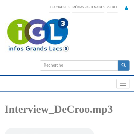
Skip
JOURNALISTES
MÉDIAS PARTENAIRES
PROJET
to
main
content
Formulaire
de
Recherche
recherche
Toggl
navig
Interview_DeCroo.mp3