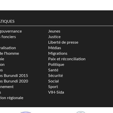
TIQUES
gouvernance
Jeunes
s fonciers
Justice
Liberté de presse
alisation
Médias
de l'homme
Migrations
ie
Paix et réconciliation
ion
Politique
ns
Santé
ns Burundi 2015
Sécurité
ns Burundi 2020
Social
nnement
Sport
s
VIH-Sida
tion régionale