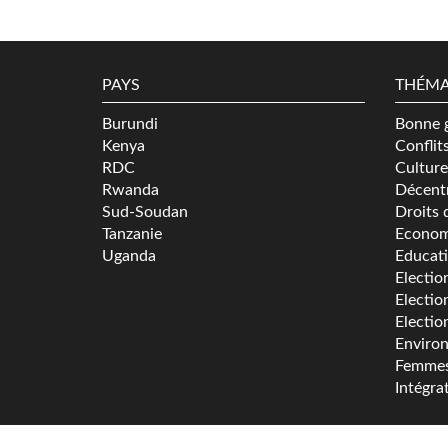
PAYS
THÉMA
Burundi
Bonne 
Kenya
Conflit
RDC
Culture
Rwanda
Décentr
Sud-Soudan
Droits 
Tanzanie
Econom
Uganda
Educat
Electio
Electio
Electio
Enviro
Femme
Intégra