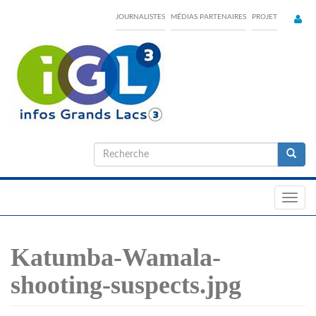
Skip
JOURNALISTES
MÉDIAS PARTENAIRES
PROJET
to
main
content
Formulaire
de
Recherche
recherche
Toggl
navig
Katumba-Wamala-
shooting-suspects.jpg