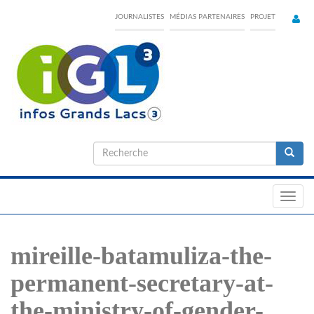
Skip
JOURNALISTES
MÉDIAS PARTENAIRES
PROJET
to
main
content
Formulaire
de
Recherche
recherche
Toggl
navig
mireille-batamuliza-the-
permanent-secretary-at-
the-ministry-of-gender-