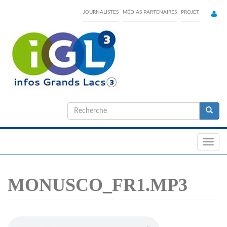
Skip
JOURNALISTES
MÉDIAS PARTENAIRES
PROJET
to
main
content
Formulaire
de
Recherche
recherche
Toggl
navig
MONUSCO_FR1.MP3