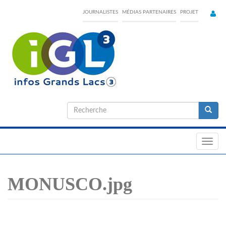
Skip
JOURNALISTES
MÉDIAS PARTENAIRES
PROJET
to
main
content
Formulaire
de
Recherche
recherche
Toggl
navig
MONUSCO.jpg