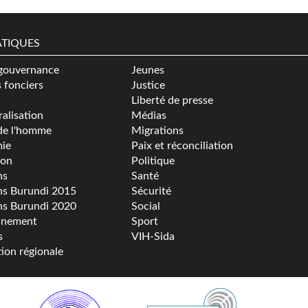
TIQUES
gouvernance
Jeunes
s fonciers
Justice
Liberté de presse
alisation
Médias
de l'homme
Migrations
ie
Paix et réconciliation
ion
Politique
ns
Santé
ns Burundi 2015
Sécurité
ns Burundi 2020
Social
nnement
Sport
s
VIH-Sida
tion régionale