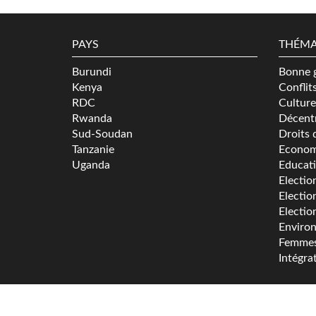
PAYS
THÉMA
Burundi
Bonne 
Kenya
Conflit
RDC
Culture
Rwanda
Décentr
Sud-Soudan
Droits 
Tanzanie
Econom
Uganda
Educat
Electio
Electio
Electio
Enviro
Femme
Intégra