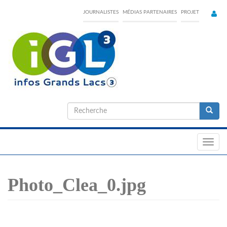
Skip
JOURNALISTES
MÉDIAS PARTENAIRES
PROJET
to
main
content
Formulaire
de
Recherche
recherche
Toggl
navig
Photo_Clea_0.jpg