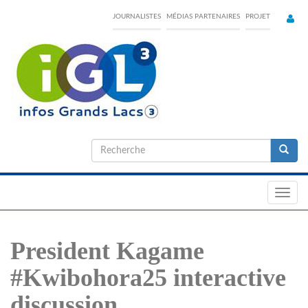
Skip
JOURNALISTES
MÉDIAS PARTENAIRES
PROJET
to
main
content
Formulaire
de
Recherche
recherche
Toggl
navig
President Kagame
#Kwibohora25 interactive
discussion