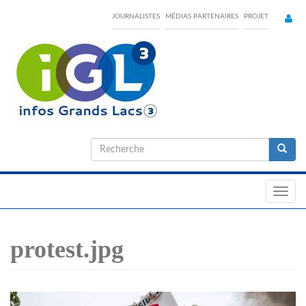
Skip
JOURNALISTES
MÉDIAS PARTENAIRES
PROJET
to
main
content
Formulaire
de
Recherche
recherche
Toggl
navig
protest.jpg