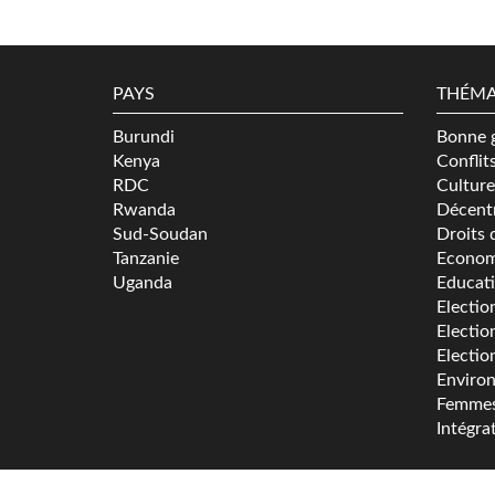
PAYS
THÉMA
Burundi
Bonne 
Kenya
Conflit
RDC
Culture
Rwanda
Décentr
Sud-Soudan
Droits 
Tanzanie
Econom
Uganda
Educat
Electio
Electio
Electio
Enviro
Femme
Intégra