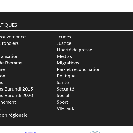
TIQUES
gouvernance
Jeunes
s fonciers
Justice
Liberté de presse
alisation
Médias
de l'homme
Migrations
ie
Paix et réconciliation
ion
Politique
ns
Santé
ns Burundi 2015
Sécurité
ns Burundi 2020
Social
nnement
Sport
s
VIH-Sida
tion régionale