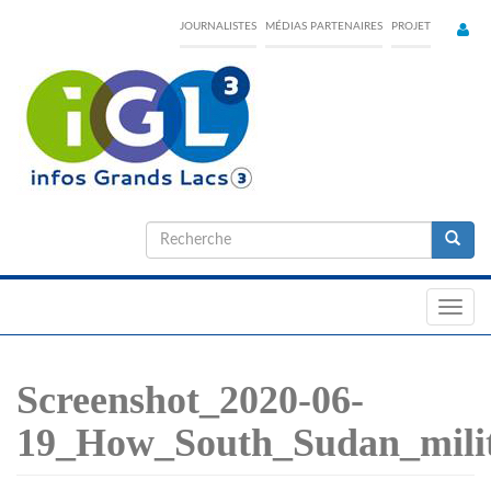
Skip
JOURNALISTES
MÉDIAS PARTENAIRES
PROJET
to
main
content
Formulaire
de
Recherche
recherche
Toggl
navig
Screenshot_2020-06-
19_How_South_Sudan_milit