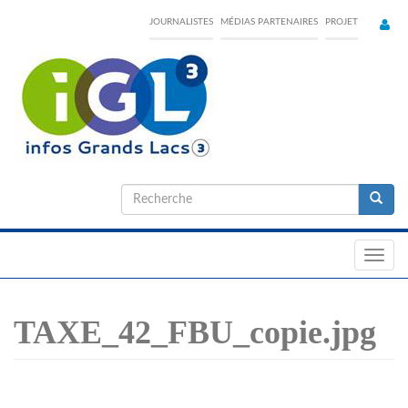
Skip
JOURNALISTES
MÉDIAS PARTENAIRES
PROJET
to
main
content
Formulaire
de
Recherche
recherche
Toggl
navig
TAXE_42_FBU_copie.jpg