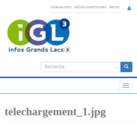
Skip
JOURNALISTES
MÉDIAS PARTENAIRES
PROJET
to
main
content
Formulaire
de
Recherche
recherche
Toggl
navig
telechargement_1.jpg