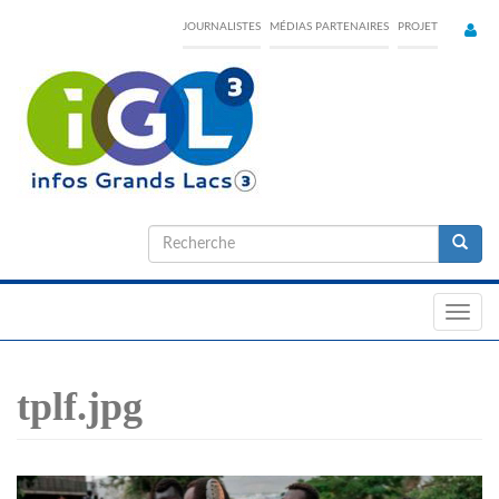
Skip
JOURNALISTES
MÉDIAS PARTENAIRES
PROJET
to
main
content
Formulaire
de
Recherche
recherche
Toggl
navig
tplf.jpg