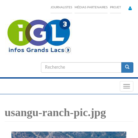
Skip
JOURNALISTES
MÉDIAS PARTENAIRES
PROJET
to
main
content
Formulaire
de
Recherche
recherche
Toggl
navig
usangu-ranch-pic.jpg