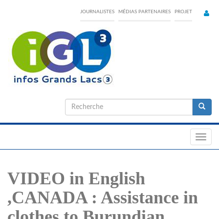
Skip
JOURNALISTES
MÉDIAS PARTENAIRES
PROJET
to
main
content
Formulaire
de
Recherche
recherche
Toggl
navig
VIDEO in English
,CANADA : Assistance in
clothes to Burundian