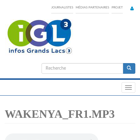
Skip
JOURNALISTES
MÉDIAS PARTENAIRES
PROJET
to
main
content
Formulaire
de
Recherche
recherche
Toggl
navig
WAKENYA_FR1.MP3