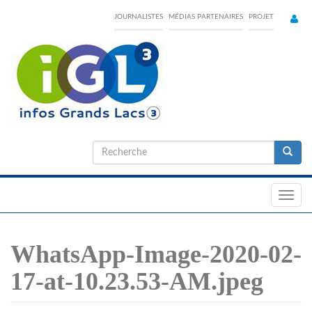
Skip
JOURNALISTES
MÉDIAS PARTENAIRES
PROJET
to
main
content
Formulaire
de
Recherche
recherche
Toggl
navig
WhatsApp-Image-2020-02-
17-at-10.23.53-AM.jpeg