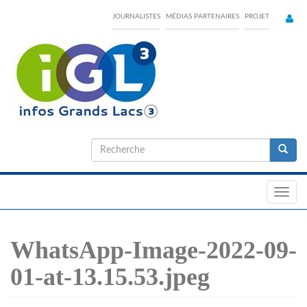
Skip
JOURNALISTES
MÉDIAS PARTENAIRES
PROJET
to
main
content
Formulaire
de
Recherche
recherche
Toggl
navig
WhatsApp-Image-2022-09-
01-at-13.15.53.jpeg