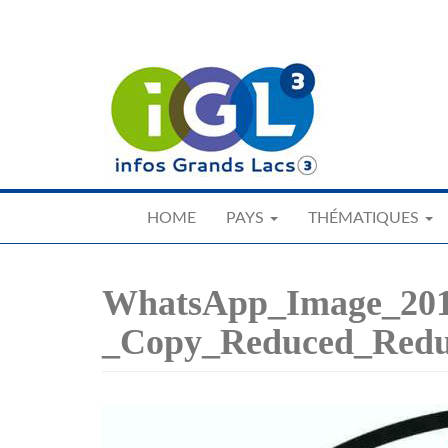
Skip
to
main
content
HOME
PAYS
THÉMATIQUES
WhatsApp_Image_2019
_Copy_Reduced_Redu