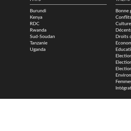
Burundi
Bonne 
Kenya
Conflit
RDC
Culture
Rwanda
Décentr
Sud-Soudan
Droits 
Tanzanie
Econom
Uganda
Educat
Electio
Electio
Electio
Enviro
Femme
Intégra