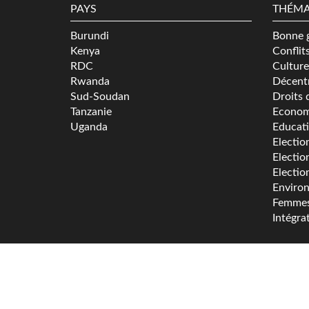
PAYS
THÉMA
Burundi
Bonne 
Kenya
Conflit
RDC
Culture
Rwanda
Décentr
Sud-Soudan
Droits 
Tanzanie
Econom
Uganda
Educat
Electio
Electio
Electio
Enviro
Femme
Intégra