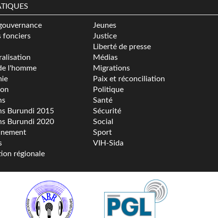
TIQUES
gouvernance
Jeunes
s fonciers
Justice
Liberté de presse
alisation
Médias
de l'homme
Migrations
ie
Paix et réconciliation
ion
Politique
ns
Santé
ns Burundi 2015
Sécurité
ns Burundi 2020
Social
nnement
Sport
s
VIH-Sida
tion régionale