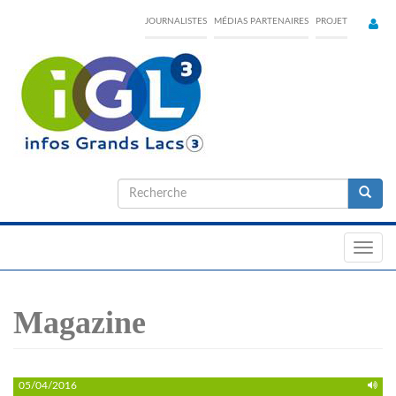
Skip
JOURNALISTES
MÉDIAS PARTENAIRES
PROJET
to
main
content
Formulaire
de
Recherche
recherche
Toggl
navig
Magazine
05/04/2016