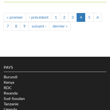
« premier
‹ précédent
1
2
3
4
5
6
7
8
9
suivant ›
dernier »
PAYS
Burundi
Kenya
RDC
Rwanda
Sud-Soudan
Tanzanie
Uganda