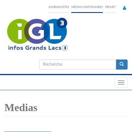
Skip
JOURNALISTES
MÉDIAS PARTENAIRES
PROJET
to
main
content
Formulaire
de
Recherche
recherche
Toggl
navig
Medias