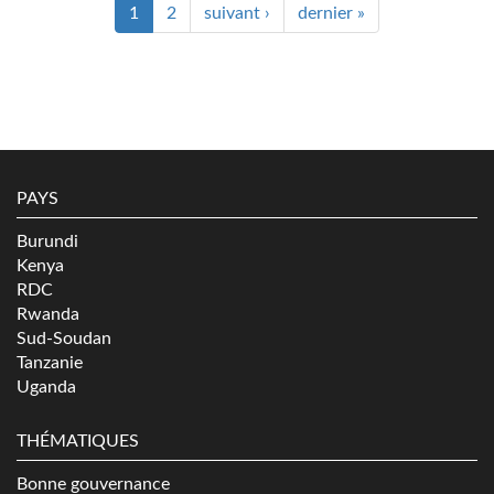
1
2
suivant ›
dernier »
PAYS
Burundi
Kenya
RDC
Rwanda
Sud-Soudan
Tanzanie
Uganda
THÉMATIQUES
Bonne gouvernance