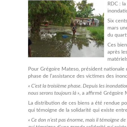
20191230143908199604-
RDC : la
inondati
Photo_1.jpg
Six cent
mars une
du quart
Ces bien
après le
matériel
Pour Grégoire Mateso, président nationale de
phase de l’assistance des victimes des inond
« C’est la troisième phase. Depuis les inondatio
nous serons toujours là »
, a affirmé Grégoire 
La distribution de ces biens a été rendue p
qui témoigne de la solidarité qui existe entr
« Ce don n’est pas énorme, mais il témoigne de 