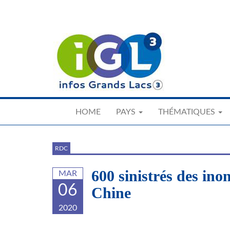
Skip
to
main
content
HOME
PAYS
THÉMATIQUES
RDC
600 sinistrés des ino
MAR
06
Chine
2020