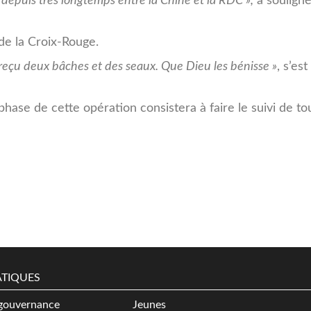
 depuis très longtemps entre la Chine et la RDC »,
a soulign
 de la Croix-Rouge.
ai reçu deux bâches et des seaux. Que Dieu les bénisse »
, s’est
hase de cette opération consistera à faire le suivi de to
TIQUES
gouvernance
Jeunes