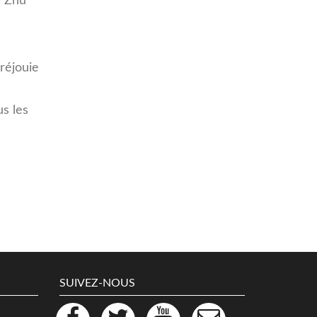
é Zhu
 réjouie
us les
SUIVEZ-NOUS