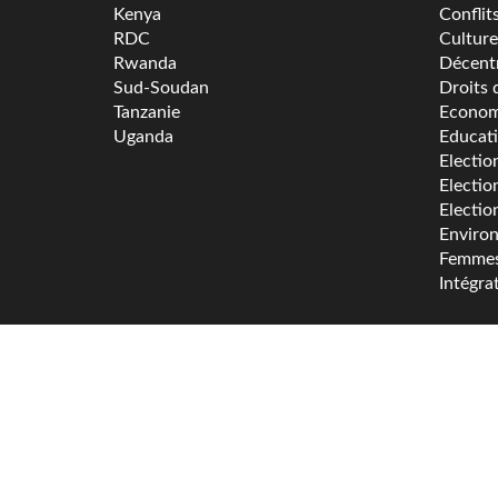
Kenya
Conflit
RDC
Culture
Rwanda
Décentr
Sud-Soudan
Droits 
Tanzanie
Econom
Uganda
Educat
Electio
Electio
Electio
Enviro
Femme
Intégra