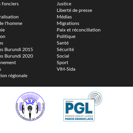
s fonciers
Justice
Liberté de presse
alisation
Médias
de l'homme
Migrations
ie
Paix et réconciliation
ion
Politique
ns
Santé
ns Burundi 2015
Sécurité
ns Burundi 2020
Social
nnement
Sport
s
VIH-Sida
tion régionale