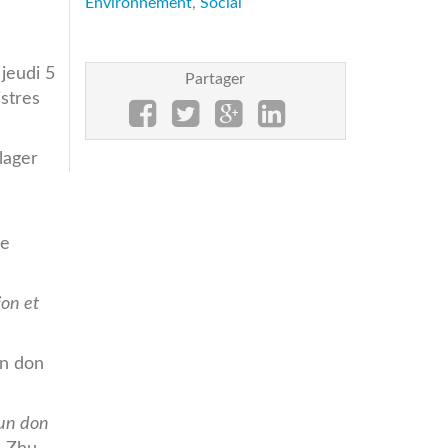
Environnement
,
Social
s
jeudi 5
Partager
istres
lager
me
ion et
Un don
 un don