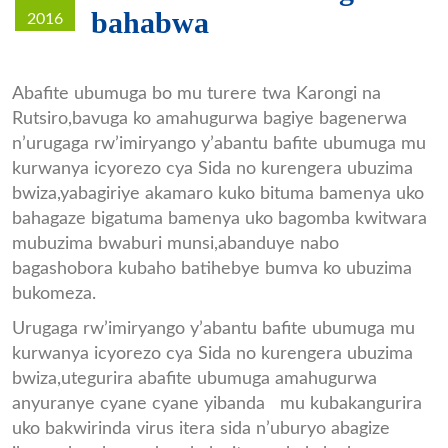
bahabwa
2016
Karongi.jpg
Abafite ubumuga bo mu turere twa Karongi na
Rutsiro,bavuga ko amahugurwa bagiye bagenerwa
n’urugaga rw’imiryango y’abantu bafite ubumuga mu
kurwanya icyorezo cya Sida no kurengera ubuzima
bwiza,yabagiriye akamaro kuko bituma bamenya uko
bahagaze bigatuma bamenya uko bagomba kwitwara
mubuzima bwaburi munsi,abanduye nabo
bagashobora kubaho batihebye bumva ko ubuzima
bukomeza.
Urugaga rw’imiryango y’abantu bafite ubumuga mu
kurwanya icyorezo cya Sida no kurengera ubuzima
bwiza,utegurira abafite ubumuga amahugurwa
anyuranye cyane cyane yibanda mu kubakangurira
uko bakwirinda virus itera sida n’uburyo abagize