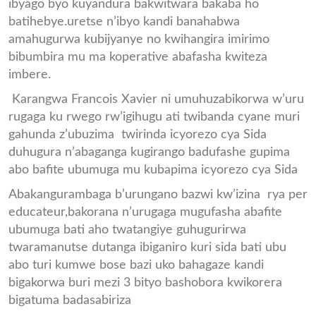
ibyago byo kuyandura bakwitwara bakaba ho
batihebye.uretse n’ibyo kandi banahabwa
amahugurwa kubijyanye no kwihangira imirimo
bibumbira mu ma koperative abafasha kwiteza
imbere.
Karangwa Francois Xavier ni umuhuzabikorwa w’uru
rugaga ku rwego rw’igihugu ati twibanda cyane muri
gahunda z’ubuzima twirinda icyorezo cya Sida
duhugura n’abaganga kugirango badufashe gupima
abo bafite ubumuga mu kubapima icyorezo cya Sida
Abakangurambaga b’urungano bazwi kw’izina rya per
educateur,bakorana n’urugaga mugufasha abafite
ubumuga bati aho twatangiye guhugurirwa
twaramanutse dutanga ibiganiro kuri sida bati ubu
abo turi kumwe bose bazi uko bahagaze kandi
bigakorwa buri mezi 3 bityo bashobora kwikorera
bigatuma badasabiriza