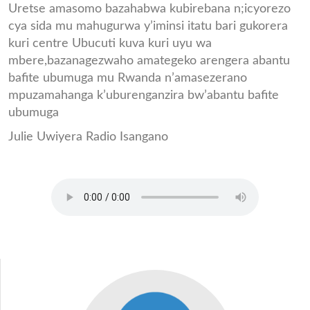
Uretse amasomo bazahabwa kubirebana n;icyorezo
cya sida mu mahugurwa y’iminsi itatu bari gukorera
kuri centre Ubucuti kuva kuri uyu wa
mbere,bazanagezwaho amategeko arengera abantu
bafite ubumuga mu Rwanda n’amasezerano
mpuzamahanga k’uburenganzira bw’abantu bafite
ubumuga
Julie Uwiyera Radio Isangano
INKURU_AMAHUGURWA_YAB