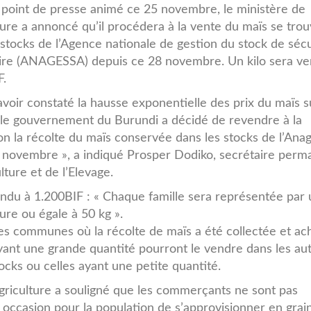
point de presse animé ce 25 novembre, le ministère de
lture a annoncé qu’il procédera à la vente du maïs se tro
 stocks de l’Agence nationale de gestion du stock de sécu
ire (ANAGESSA) depuis ce 28 novembre. Un kilo sera v
F.
avoir constaté la hausse exponentielle des prix du maïs s
le gouvernement du Burundi a décidé de revendre à la
on la récolte du maïs conservée dans les stocks de l’Ana
28 novembre », a indiqué Prosper Dodiko, secrétaire perm
lture et de l’Elevage.
vendu à 1.200BIF : « Chaque famille sera représentée par
ure ou égale à 50 kg ».
 des communes où la récolte de maïs a été collectée et a
yant une grande quantité pourront le vendre dans les au
ocks ou celles ayant une petite quantité.
griculture a souligné que les commerçants ne sont pas
occasion pour la population de s’approvisionner en grai