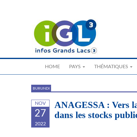
Skip
to
main
content
HOME
PAYS
THÉMATIQUES
BURUNDI
ANAGESSA : Vers la 
NOV
27
dans les stocks publi
2022