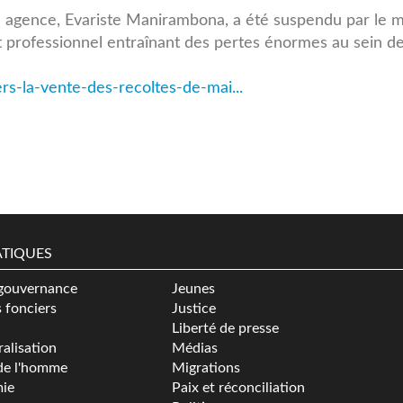
e agence, Evariste Manirambona, a été suspendu par le m
t professionnel entraînant des pertes énormes au sein d
s-la-vente-des-recoltes-de-mai...
TIQUES
gouvernance
Jeunes
s fonciers
Justice
Liberté de presse
alisation
Médias
de l'homme
Migrations
ie
Paix et réconciliation