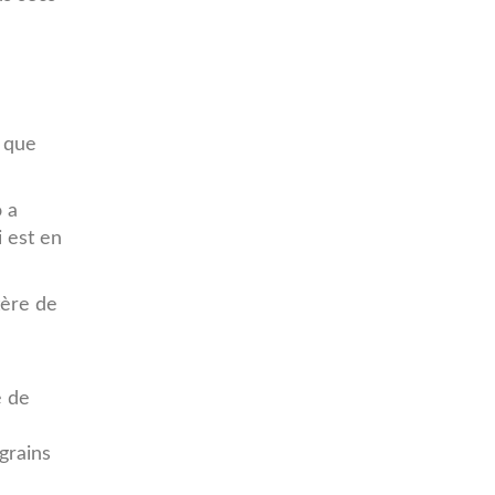
r que
o a
i est en
tère de
e de
grains