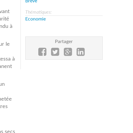
Brève
uvant
Thématiques:
rité
Economie
endu à
Partager
ur le
gessa à
anent
 un
chetée
tres
ns secs