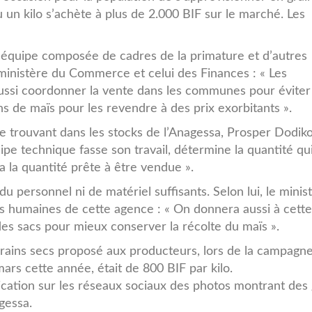
un kilo s’achète à plus de 2.000 BIF sur le marché. Les
e équipe composée de cadres de la primature et d’autres
 ministère du Commerce et celui des Finances : « Les
t aussi coordonner la vente dans les communes pour évite
 de maïs pour les revendre à des prix exorbitants ».
se trouvant dans les stocks de l’Anagessa, Prosper Dodik
uipe technique fasse son travail, détermine la quantité qu
ra la quantité prête à être vendue ».
du personnel ni de matériel suffisants. Selon lui, le minis
ces humaines de cette agence : « On donnera aussi à cette
des sacs pour mieux conserver la récolte du maïs ».
grains secs proposé aux producteurs, lors de la campagn
mars cette année, était de 800 BIF par kilo.
lication sur les réseaux sociaux des photos montrant des 
gessa.