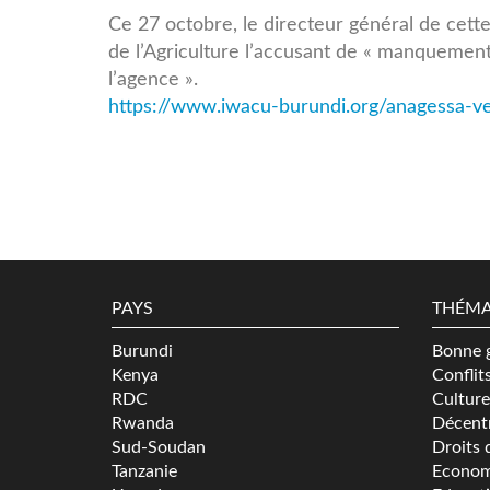
Ce 27 octobre, le directeur général de cett
de l’Agriculture l’accusant de « manquemen
l’agence ».
https://www.iwacu-burundi.org/anagessa-ver
PAYS
THÉMA
Burundi
Bonne 
Kenya
Conflit
RDC
Culture
Rwanda
Décentr
Sud-Soudan
Droits 
Tanzanie
Econom