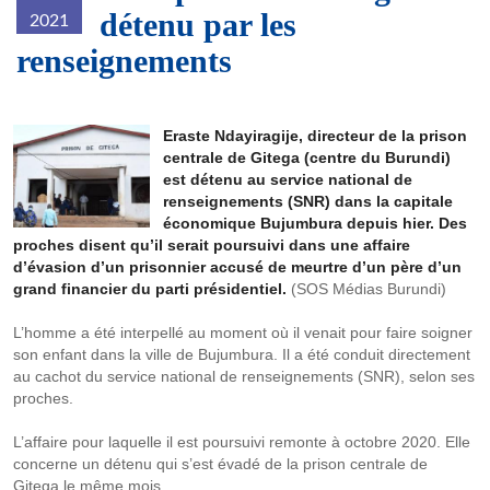
détenu par les
2021
renseignements
Prison-
Eraste Ndayiragije, directeur de la prison
centrale de Gitega (centre du Burundi)
de-
est détenu au service national de
renseignements (SNR) dans la capitale
Gitega-
économique Bujumbura depuis hier. Des
1900x1069_c_1.jpg
proches disent qu’il serait poursuivi dans une affaire
d’évasion d’un prisonnier accusé de meurtre d’un père d’un
grand financier du parti présidentiel.
(SOS Médias Burundi)
L’homme a été interpellé au moment où il venait pour faire soigner
son enfant dans la ville de Bujumbura. Il a été conduit directement
au cachot du service national de renseignements (SNR), selon ses
proches.
L’affaire pour laquelle il est poursuivi remonte à octobre 2020. Elle
concerne un détenu qui s’est évadé de la prison centrale de
Gitega le même mois.