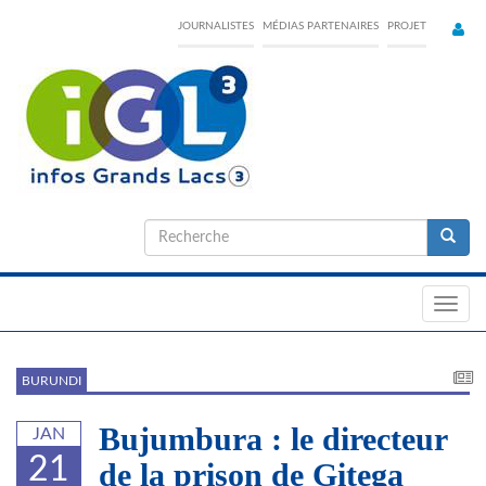
Skip
JOURNALISTES
MÉDIAS PARTENAIRES
PROJET
to
main
content
Formulaire
de
Recherche
recherche
Toggl
navig
BURUNDI
Bujumbura : le directeur
JAN
21
de la prison de Gitega