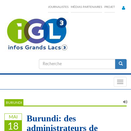
Skip
JOURNALISTES
MÉDIAS PARTENAIRES
PROJET
to
main
content
Formulaire
de
Recherche
recherche
Toggl
navig
BURUNDI
Burundi: des
MAI
18
administrateurs de