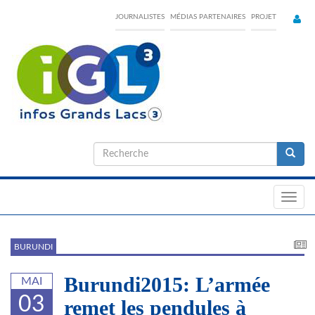
Skip
JOURNALISTES
MÉDIAS PARTENAIRES
PROJET
to
main
content
Formulaire
de
Recherche
recherche
Toggl
navig
BURUNDI
Burundi2015: L’armée
MAI
03
remet les pendules à