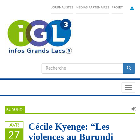
Skip
JOURNALISTES
MÉDIAS PARTENAIRES
PROJET
to
main
content
Formulaire
de
Recherche
recherche
Toggl
navig
BURUNDI
Cécile Kyenge: “Les
AVR
27
violences au Burundi