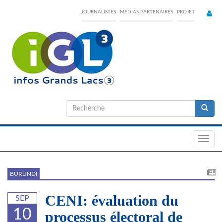
Skip
JOURNALISTES
MÉDIAS PARTENAIRES
PROJET
to
main
content
Formulaire
de
Recherche
recherche
Toggl
navig
BURUNDI
CENI: évaluation du
SEP
10
processus électoral de